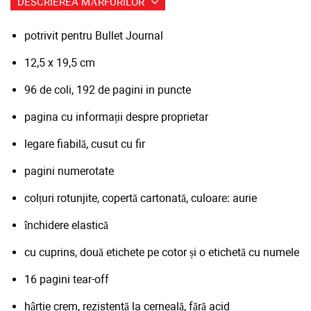
DESCRIEREA MĂRFURILOR
potrivit pentru Bullet Journal
12,5 х 19,5 cm
96 de coli, 192 de pagini in puncte
pagina cu informații despre proprietar
legare fiabilă, cusut cu fir
pagini numerotate
colțuri rotunjite, copertă cartonată, culoare: aurie
închidere elastică
cu cuprins, două etichete pe cotor și o etichetă cu numele
16 pagini tear-off
hârtie crem, rezistentă la cerneală, fără acid