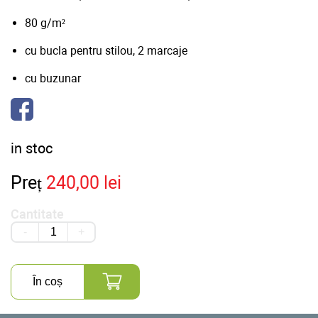
80 g/m²
cu bucla pentru stilou, 2 marcaje
cu buzunar
in stoc
Preț
240,00 lei
Cantitate
-
+
În coș