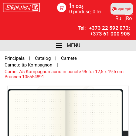
În coș
Apel rapid
0
produse
,
0
lei
Ru
Ro
Tel:
+373 22 592 073;
+373 61 000 905
MENU
Principala
Catalog
Carnete
Carnete tip Kompagnon
Carnet A5 Kompagnon auriu in puncte 96 foi 12,5 х 19,5 cm
Brunnen 105554891