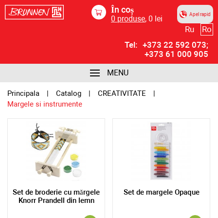
În coș
Apel rapid
0
produse
,
0
lei
Ru
Ro
Tel:
+373 22 592 073;
+373 61 000 905
MENU
Principala
Catalog
CREATIVITATE
Margele si instrumente
Set de broderie cu mărgele
Set de margele Opaque
Knorr Prandell din lemn