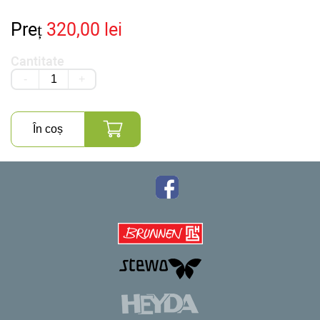
Preț
320,00 lei
Cantitate
-
+
În coș