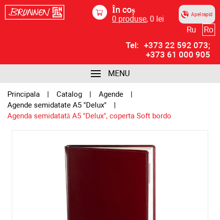
În coș
Apel rapid
0
produse
,
0
lei
Ru
Ro
Tel:
+373 22 592 073;
+373 61 000 905
MENU
Principala
Catalog
Agende
Agende semidatate A5 "Delux"
Agenda semidatată A5 "Delux", coperta Soft bordo