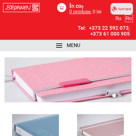
În coș
Apel rapid
0
produse
,
0
lei
Ru
Ro
Tel:
+373 22 592 073;
+373 61 000 905
MENU